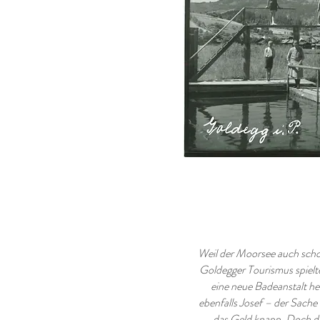
Weil der Moorsee auch scho
Goldegger Tourismus spielte
eine neue Badeanstalt h
ebenfalls Josef – der Sache 
das Geld knapp. Doch d