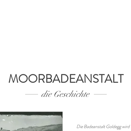
DIE BADEANSTALT
DAS WASSER
DAS RUNDHERUM
MOORBADEANSTALT
die Geschichte
Die Badeanstalt Goldegg wird 