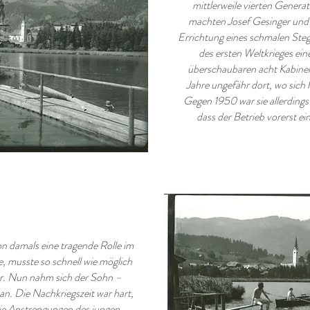
mittlerweile vierten Genera
machten Josef Gesinger und 
Errichtung eines schmalen Ste
des ersten Weltkrieges ein
überschaubaren acht Kabinen 
Jahre ungefähr dort, wo sich 
Gegen 1950 war sie allerdings
dass der Betrieb vorerst ei
n damals eine tragende Rolle im
, musste so schnell wie möglich
er. Nun nahm sich der Sohn –
an. Die Nachkriegszeit war hart,
ie Anstrengungen des jungen