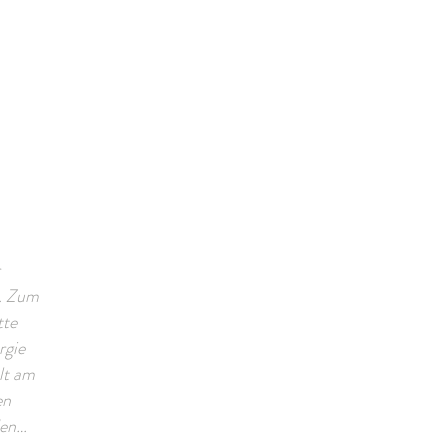
. Zum
tte
rgie
lt am
en
den…