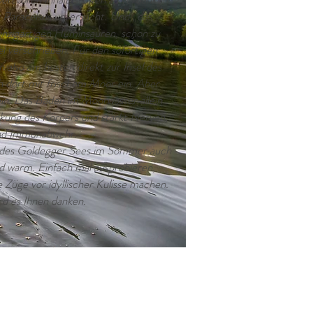
s Paracelsus untersucht. Und „das
einzigartigen Huminsäuren, schon zu
el verschrieben. Für den sofortigen
n also am besten direkt zur Insel des
h dort mit frischem Moor ein. Aber
ein. Das Baden im Moorwasser allein
ackung des Körpers und stärkt Nerven,
und Immunabwehr.
 des Goldegger Sees im Sommer auch
ad warm. Einfach mal ausprobieren,
 Züge vor idyllischer Kulisse machen.
rd es Ihnen danken.