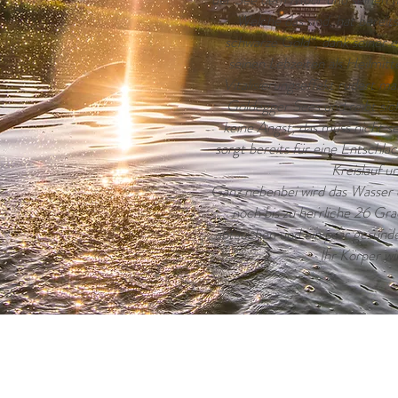
Welche das sind, hat bereit
schwarze Gold“, dank seiner 
seinen Lebzeiten als Heilmitt
Vitalisierungseffekt rudert ma
Goldegger Sees und reibt sic
keine Angst, das muss nicht s
sorgt bereits für eine Entschl
Kreislauf 
Ganz nebenbei wird das Wasser
noch bis zu herrliche 26 Gr
abtauchen und ein paar gesunde
Ihr Körper wi