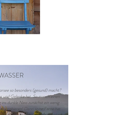
 WASSER
rsee so besonders (gesund) macht?
er und Gelenke hat. So manch einen
ins dunkle Nass zunächst ein wenig
ausprobieren! Denn seine Farbe hat
rtvollen Inhaltsstoffen zu verdanken.