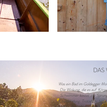
DAS
Was ein Bad im Goldegger Moo
Die Wirkung, die es auf Körp
Schwimmer kostet der Sprung 
Überwindung. Trotzdem: bitte 
der See dem Moor und seinen we