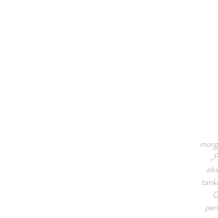
morg
„F
abs
tank
G
per